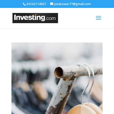
04142114067
josetower77@gmail.com